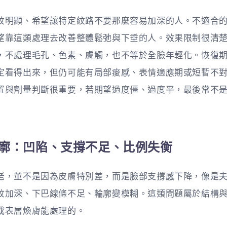
紋明顯、希望讓特定紋路不要那麼容易加深的人。不適合
望靠這類處理去改善整體鬆弛與下垂的人。效果限制很清
，不處理毛孔、色素、膚觸，也不等於全臉年輕化。恢復
定看得出來，但仍可能有局部痠感、表情適應期或短暫不
置與劑量判斷很重要，若期望過度僵、過度平，最後常不
與輪廓：凹陷、支撐不足、比例失衡
老，並不是因為皮膚特別差，而是臉部支撐感下降，像是
紋加深、下巴線條不足、輪廓變模糊。這類問題屬於結構
或表層煥膚能處理的。