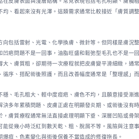
點在皮膚表面與淺層結構。常見表現包括毛孔明顯、膚觸
不均、看起來沒有光澤。這類需求通常比較接近「膚質調
方向包括雷射、光電、化學換膚、微針等。但同樣是膚況
和凹疤問題不是一回事，油脂旺盛和鬆弛型毛孔也不是一
撐大、膚質粗，卻期待一次療程就把皮膚變平滑細緻，通
、循序、搭配術後照護，而且改善幅度通常是「整理感」
不穩、毛孔粗大、輕中度痘疤、膚色不均，且願意接受漸
解決多年累積問題、皮膚正處在明顯發炎期、或術後沒有
於，膚質療程通常無法直接處理明顯下垂、深層凹陷或骨
可能從幾小時泛紅到數天乾、粗、脫屑不等。風險與注意
期爆痘、色素變化與術後保養不當造成的修復拖長。