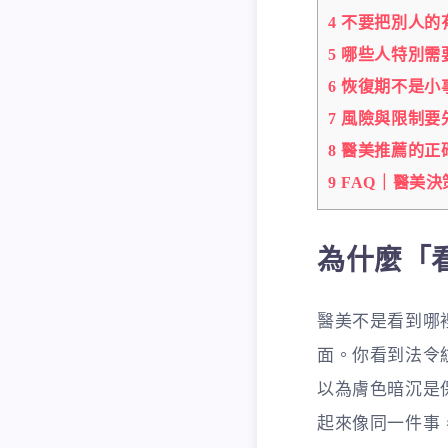
4
不要把別人的
5
哪些人特別需
6
恢復期不是小
7
風險與限制要
8
醫美推薦的正
9
FAQ｜醫美決
為什麼「
醫美不是看到哪
面。你看到法令
以為膚色暗沉是
起來像同一件事