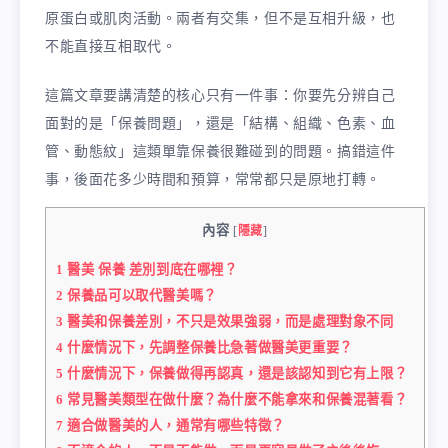
原蛋白或肌肉活動。兩者有交集，但不是互相升級，也
不能直接互相取代。
這篇文章要講清楚的核心只有一件事：你要先分辨自己
面對的是「保養問題」，還是「結構、組織、色素、血
管、動態紋」這類單靠保養很難碰到的問題。搞錯這件
事，後面花多少時間和預算，常常都只是原地打轉。
內容
[
隱藏
]
1
醫美 保養 差別到底在哪裡？
2
保養品可以取代醫美嗎？
3
醫美和保養差別，不只是效果強弱，而是處理對象不同
4
什麼情況下，先調整保養比急著做醫美更重要？
5
什麼情況下，保養做得再認真，還是該認知到它有上限？
6
常見醫美類型在做什麼？為什麼不能拿來和保養混著看？
7
適合做醫美的人，通常有哪些特徵？