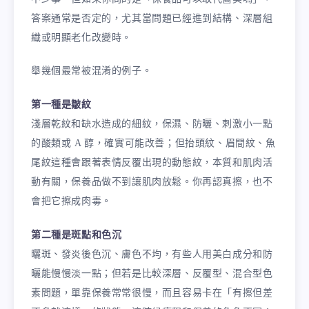
答案通常是否定的，尤其當問題已經進到結構、深層組
織或明顯老化改變時。
舉幾個最常被混淆的例子。
第一種是皺紋
淺層乾紋和缺水造成的細紋，保濕、防曬、刺激小一點
的酸類或 A 醇，確實可能改善；但抬頭紋、眉間紋、魚
尾紋這種會跟著表情反覆出現的動態紋，本質和肌肉活
動有關，保養品做不到讓肌肉放鬆。你再認真擦，也不
會把它擦成肉毒。
第二種是斑點和色沉
曬斑、發炎後色沉、膚色不均，有些人用美白成分和防
曬能慢慢淡一點；但若是比較深層、反覆型、混合型色
素問題，單靠保養常常很慢，而且容易卡在「有擦但差