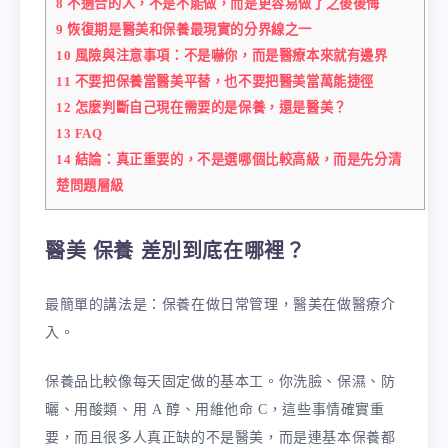
8
不適合的人，不是不能做，而是更容易做了之後後悔
9
恢復期是醫美和保養最現實的分界線之一
10
風險與注意事項：不是嚇你，而是醫療本來就有邊界
11
不要把保養當醫美平替，也不要把醫美當萬能捷徑
12
怎麼判斷自己現在需要的是保養，還是醫美？
13
FAQ
14
結論：真正重要的，不是選哪個比較高級，而是先分清
楚問題層級
醫美 保養 差別到底在哪裡？
最簡單的講法是：保養在做日常管理，醫美在做醫療介
入。
保養品比較像每天固定做的基本工。你洗臉、保濕、防
曬、用酸類、用 A 醇、用維他命 C，這些事情確實重
要，而且很多人真正缺的不是醫美，而是連基本保養都