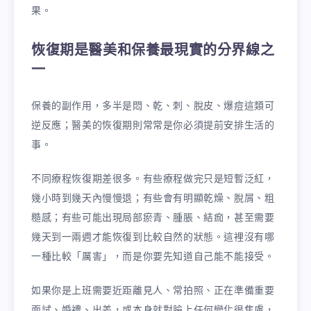
果。
恢復期是醫美和保養最現實的分界線之
一
保養的副作用，多半是悶、乾、刺、脫皮、爆痘這類可
逆反應；醫美的恢復期則常常是你必須提前安排生活的
事。
不同療程恢復期差很多。有些療程做完只是短暫泛紅，
幾小時到幾天內慢慢退；有些會有明顯乾燥、脫屑、粗
糙感；有些可能出現局部瘀青、腫脹、結痂，甚至需要
幾天到一兩週才能恢復到比較自然的狀態。這裡沒有哪
一種比較「厲害」，而是你要先知道自己能不能接受。
如果你是上班需要近距離見人、常拍照、正在準備重要
面試、婚禮、出差，或本身就對臉上任何變化很焦慮，