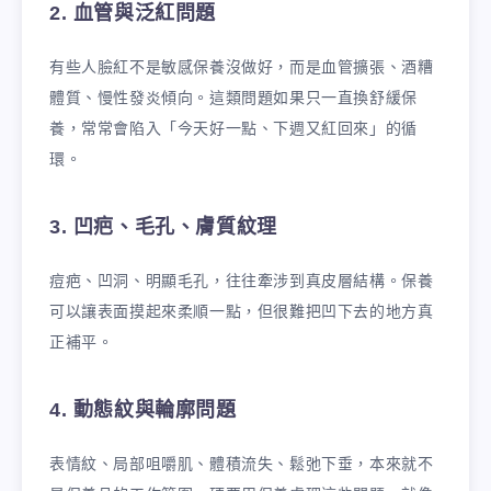
2. 血管與泛紅問題
有些人臉紅不是敏感保養沒做好，而是血管擴張、酒糟
體質、慢性發炎傾向。這類問題如果只一直換舒緩保
養，常常會陷入「今天好一點、下週又紅回來」的循
環。
3. 凹疤、毛孔、膚質紋理
痘疤、凹洞、明顯毛孔，往往牽涉到真皮層結構。保養
可以讓表面摸起來柔順一點，但很難把凹下去的地方真
正補平。
4. 動態紋與輪廓問題
表情紋、局部咀嚼肌、體積流失、鬆弛下垂，本來就不