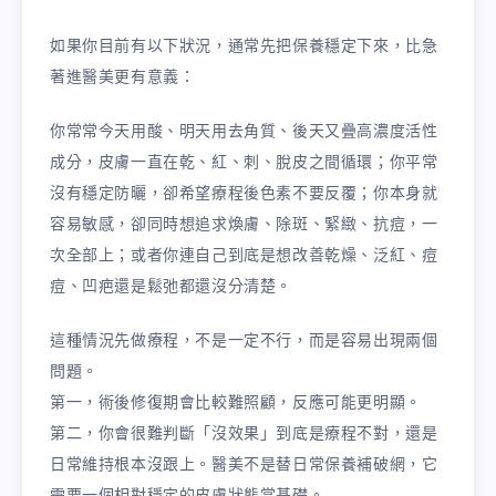
如果你目前有以下狀況，通常先把保養穩定下來，比急
著進醫美更有意義：
你常常今天用酸、明天用去角質、後天又疊高濃度活性
成分，皮膚一直在乾、紅、刺、脫皮之間循環；你平常
沒有穩定防曬，卻希望療程後色素不要反覆；你本身就
容易敏感，卻同時想追求煥膚、除斑、緊緻、抗痘，一
次全部上；或者你連自己到底是想改善乾燥、泛紅、痘
痘、凹疤還是鬆弛都還沒分清楚。
這種情況先做療程，不是一定不行，而是容易出現兩個
問題。
第一，術後修復期會比較難照顧，反應可能更明顯。
第二，你會很難判斷「沒效果」到底是療程不對，還是
日常維持根本沒跟上。醫美不是替日常保養補破網，它
需要一個相對穩定的皮膚狀態當基礎。