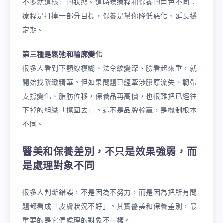
不多就這樣」的狀態。這時候療程和保養的角色不同：
療程是打掉一部分目標，保養是幫你降低惡化、延長穩
定期。
第三種是鬆弛和輪廓變化
很多人看到下顎線模糊、法令紋變深、臉看起來垂，就
開始找緊緻精華。但如果問題已經牽涉膠原流失、韌帶
支撐變化、脂肪位移，保養品再高價，也很難把已經往
下掉的組織「擦回去」。這不是品牌輸贏，是機制根本
不同。
醫美和保養差別，不只是效果強弱，而
是處理對象不同
很多人判斷錯誤，不是因為不努力，而是因為把所有問
題都看成「皮膚狀況不好」。其實醫美和保養差別，最
重要的是它們處理的對象不一樣。