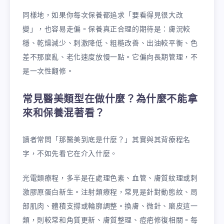
同樣地，如果你每次保養都追求「要看得見很大改
變」，也容易走偏。保養真正合理的期待是：膚況較
穩、乾燥減少、刺激降低、粗糙改善、出油較平衡、色
差不那麼亂、老化速度放慢一點。它偏向長期管理，不
是一次性翻修。
常見醫美類型在做什麼？為什麼不能拿
來和保養混著看？
讀者常問「那醫美到底是什麼？」其實與其背療程名
字，不如先看它在介入什麼。
光電類療程，多半是在處理色素、血管、膚質紋理或刺
激膠原蛋白新生。注射類療程，常見是針對動態紋、局
部肌肉、體積支撐或輪廓調整。換膚、微針、磨皮這一
類，則較常和角質更新、膚質整理、痘疤修復相關。每