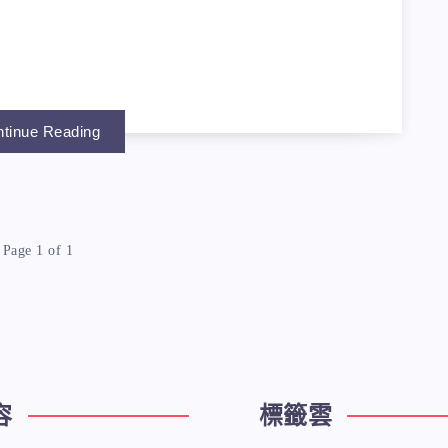
tinue Reading
Page 1 of 1
容
標籤雲