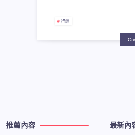
路
行銷
行
Con
銷
定
義、
推薦內容
最新內