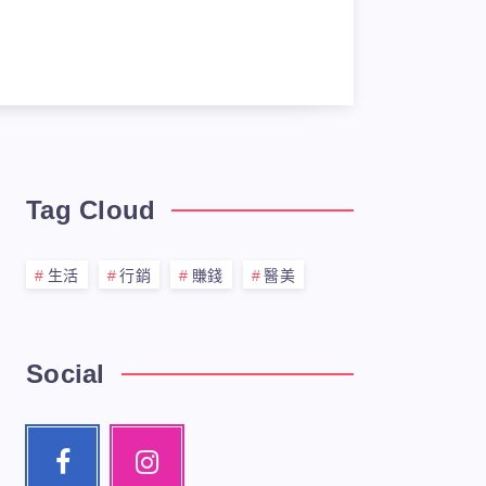
Tag Cloud
生活
行銷
賺錢
醫美
Social
Facebook
Instagram
Follow
Our