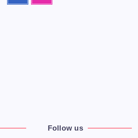
me!
photos!
Follow us